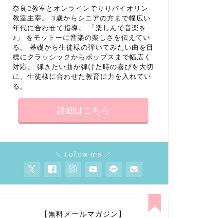
奈良2教室とオンラインでりりバイオリン
教室主宰。 3歳からシニアの方まで幅広い
年代に合わせて指導。 「楽しんで音楽を
♪」 をモットーに音楽の楽しさを伝えてい
る。 基礎から生徒様の弾いてみたい曲を目
標にクラッシックからポップスまで幅広く
バイオリン グッズ
対応。 弾きたい曲が弾けた時の喜びを大切
バイオリン練習に役立つアイテム
左指が反っ
に、生徒様に合わせた教育に力を入れてい
る。
よう！
詳細はこちら
2022年7月19日
＼ Follow me ／
【無料メールマガジン】