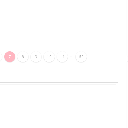
...
7
8
9
10
11
63