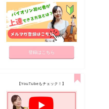
バイオリン 練習
グ～ッ!!と力の入った弓の指先が
バイオリン
コレで解決！
マスク
2022年7月5日
登録はこちら
【YouTubeもチェック！】