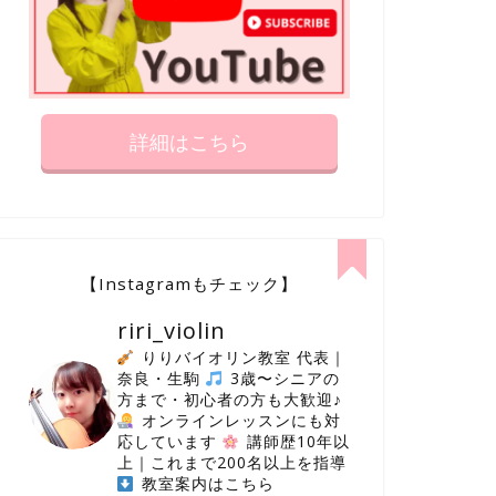
バイオリン 練習
弱々しい音が鳴ってしまう時の解
決法
詳細はこちら
2022年5月17日
next
【Instagramもチェック】
riri_violin
りりバイオリン教室 代表｜
奈良・生駒
3歳〜シニアの
方まで・初心者の方も大歓迎♪
オンラインレッスンにも対
応しています
講師歴10年以
上｜これまで200名以上を指導
教室案内はこちら