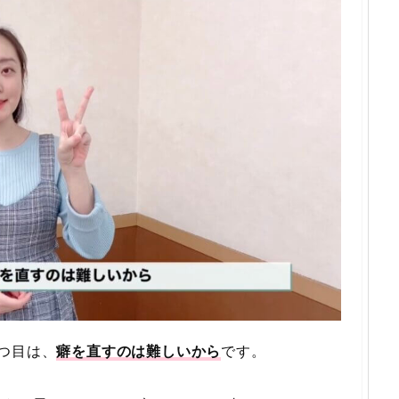
つ目は、
癖を直すのは難しいから
です。